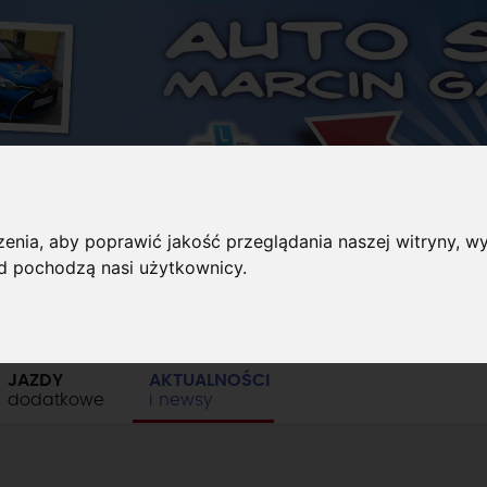
enia, aby poprawić jakość przeglądania naszej witryny, wy
ąd pochodzą nasi użytkownicy.
REZERWUJ KURS
JAZDY
AKTUALNOŚCI
dodatkowe
i newsy