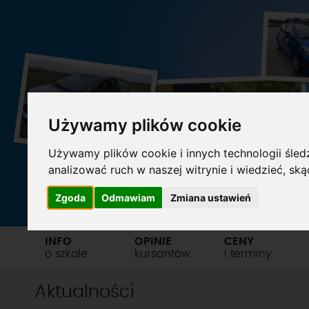
Używamy plików cookie
Używamy plików cookie i innych technologii śledz
analizować ruch w naszej witrynie i wiedzieć, sk
Zgoda
Odmawiam
Zmiana ustawień
INFO
OPINIE
CENY
o szkole
kursantów
i terminy
Aktualności