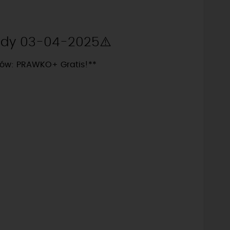
azdy 03-04-2025⚠️
tów: PRAWKO+ Gratis!**