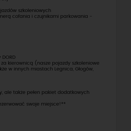
ojazdów szkoleniowych
erą cofania i czujnikami parkowania -
y DORD
 za kierownicą (nasze pojazdy szkoleniowe
kże w innych miastach Legnica, Głogów,
zdy, ale także pełen pakiet dodatkowych
arezerwować swoje miejsce!**