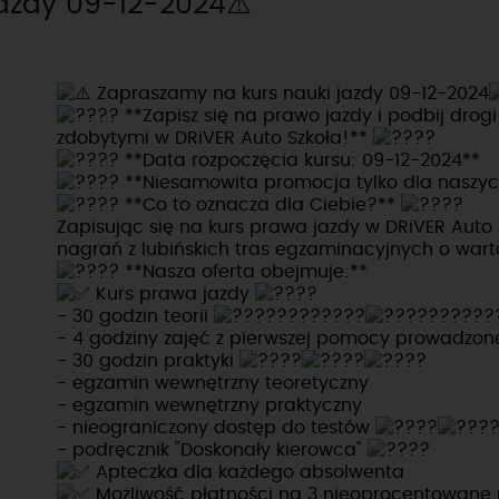
jazdy 09-12-2024⚠️
Zapraszamy na kurs nauki jazdy 09-12-2024
**Zapisz się na prawo jazdy i podbij drog
zdobytymi w DRiVER Auto Szkoła!**
**Data rozpoczęcia kursu: 09-12-2024**
**Niesamowita promocja tylko dla naszych
**Co to oznacza dla Ciebie?**
Zapisując się na kurs prawa jazdy w DRiVER Auto
nagrań z lubińskich tras egzaminacyjnych o wart
**Nasza oferta obejmuje:**
Kurs prawa jazdy
- 30 godzin teorii
- 4 godziny zajęć z pierwszej pomocy prowadzo
- 30 godzin praktyki
- egzamin wewnętrzny teoretyczny
- egzamin wewnętrzny praktyczny
- nieograniczony dostęp do testów
- podręcznik "Doskonały kierowca"
Apteczka dla każdego absolwenta
Możliwość płatności na 3 nieoprocentowane 