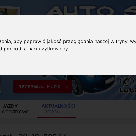
enia, aby poprawić jakość przeglądania naszej witryny, wy
ąd pochodzą nasi użytkownicy.
REZERWUJ KURS
JAZDY
AKTUALNOŚCI
dodatkowe
i newsy