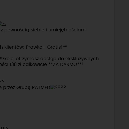
i z pewnością siebie i umiejętnościami
 klientów: Prawko+ Gratis!**
 Szkole, otrzymasz dostęp do ekskluzywnych
ości 138 zł całkowicie **ZA DARMO**!
ne przez Grupę RATMED
raty