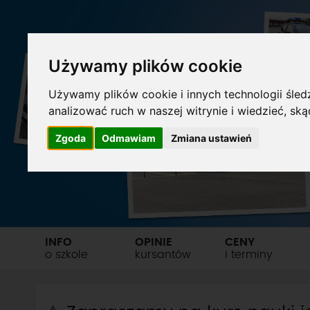
Używamy plików cookie
Używamy plików cookie i innych technologii śledz
analizować ruch w naszej witrynie i wiedzieć, sk
Zgoda
Odmawiam
Zmiana ustawień
INFO
OPINIE
CENY
o szkole
kursantów
i terminy