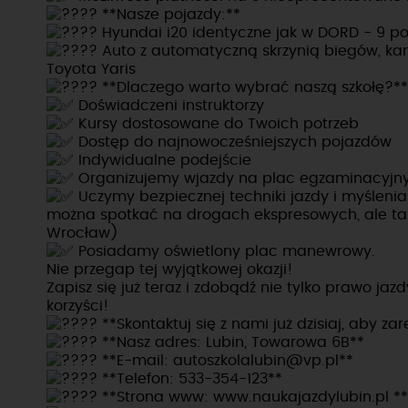
**Nasze pojazdy:**
Hyundai i20 identyczne jak w DORD - 9 p
Auto z automatyczną skrzynią biegów, kam
Toyota Yaris
**Dlaczego warto wybrać naszą szkołę?**
Doświadczeni instruktorzy
Kursy dostosowane do Twoich potrzeb
Dostęp do najnowocześniejszych pojazdów
Indywidualne podejście
Organizujemy wjazdy na plac egzaminacyjn
Uczymy bezpiecznej techniki jazdy i myślenia
można spotkać na drogach ekspresowych, ale ta
Wrocław)
Posiadamy oświetlony plac manewrowy.
Nie przegap tej wyjątkowej okazji!
Zapisz się już teraz i zdobądź nie tylko prawo ja
korzyści!
**Skontaktuj się z nami już dzisiaj, aby z
**Nasz adres: Lubin, Towarowa 6B**
**E-mail: autoszkolalubin@vp.pl**
**Telefon: 533-354-123**
**Strona www:
www.naukajazdylubin.pl
**