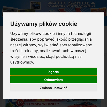
Używamy plików cookie
INFO
OPINIE
CENY
JAZDY
Używamy plików cookie i innych technologii
o szkole
kursantów
i terminy
dodatkowe
śledzenia, aby poprawić jakość przeglądania
naszej witryny, wyświetlać spersonalizowane
AKTUALNOŚCI
i newsy
treści i reklamy, analizować ruch w naszej
witrynie i wiedzieć, skąd pochodzą nasi
użytkownicy.
⚠️PRAWO JAZDY OD 17 LAT – CO
Zgoda
MUSISZ WIEDZIEĆ?⚠️
Odmawiam
Zmiana ustawień