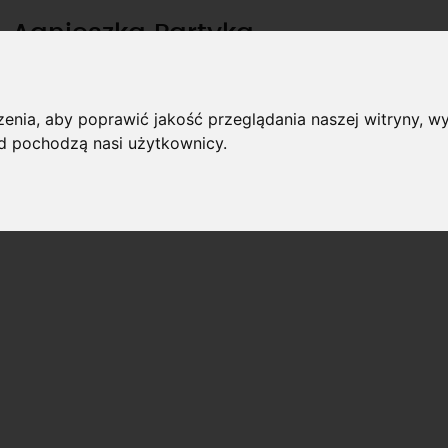
Agnieszka Partyka
stanowisko: instruktor
tel: 692-475-769
enia, aby poprawić jakość przeglądania naszej witryny, wy
kategorie: B
ąd pochodzą nasi użytkownicy.