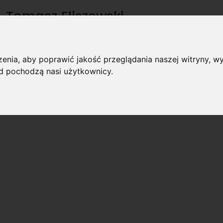
Tomasz Eliszewski
stanowisko: instruktor
tel: 723-554-558
enia, aby poprawić jakość przeglądania naszej witryny, wy
kategorie: B
ąd pochodzą nasi użytkownicy.